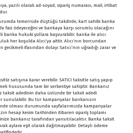
a, yazılı olarak ad-soyad, sipariş numarası, mail, irtibat
dur.
ğı durumda temerrüde düştüğü takdirde, kart sahibi banka
inde faiz ödeyeceğini ve bankaya karşı sorumlu olacağını
i banka hukuki yollara başvurabilir; banka ile alıcı
uk her koşulda Alıcı’ya aittir. Alıcı’nın borcundan
n gecikmeli ifasından dolayı Satıcı’nın uğradığı zarar ve
le satışına karar verebilir. SATICI taksitle satış yapıp
emek hususunda tam bir serbestiye sahiptir. Bankanız
z taksit adedinin daha üstünde bir taksit adedi
tler sunulabilir. Bu tür kampanyalar bankanızın
 dâhilinde olması durumunda sayfalarımızda kampanyalar
nızın hesap kesim tarihinden itibaren sipariş toplamı
tinize bankanız tarafından yansıtılacaktır. Banka taksit
arak aylara eşit olarak dağıtmayabilir. Detaylı ödeme
tifindedir.