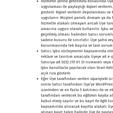
Hizmetin yerine getirilmesi esnasında Üye,
uygulaması ile paylaştığı kişisel veriler
gösterir. Kişisel verilerin depolanması 
uygulanır. Müşteri paneli, domain ya da h
hizmetle alakalı olmayan ancak Üye tarafı
amacına uygun olarak kullanılır. İşbu ve
geçirilmiş olması halinden Satıcı sorum
sadece kusuru ile sınırlıdır. Üye şahsi v
korunmasında tek başına ve tam sorum
Satıcı, işbu sözleşmenin kapsamında olm
reklam ve tanıtım amacıyla Üyeye ait e-po
Satıcıya ait 0232 215 01 33 numaralı veya 0
işbu kanallarla yapılacak olan ticari ilet
açık rıza gösterir.
Eğer Üye tarafından verilen siparişteki 
sonra Satıcı tarafından Üye’ye WordPress 
üzerinden ve en fazla 5 katılımcı ile ve e
tarafından verilecek bu eğitimin kayda 
kabul etmiş sayılır ve bu kayıt ile ilgil
kapsamında alınacak kayıtla alakalı Üye
alınan kayıt talep halinde Üye ile paylaşı