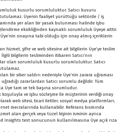
orumluluk kusurlu sorumluluktur. Satıcı kusuru
utulamaz. Üyenin faaliyet yürüttüğü sektörde / iş
amında yer alan bir yasak bulunması halinde işbu
ilendirme eksikliğinden kaynaklı sorumluluk Üyeye aittir.
k Üye’nin onayına tabi olduğu için onay almış içeriklerin
hizmet, şifre ve web sitesine ait bilgilerin Üye’ye teslim
İlgili bilgilerin tesliminden itibaren Satıcı’nın
dar olan sorumluluk kusurlu sorumluluktur. Satıcı
tutulamaz.
olan bir siber saldırı nedeniyle Üye’nin zarara uğraması
 uğradığı zararlardan Satıcı sorumlu değildir. Tüm
ta Üye tam ve tek başına sorumludur.
mak koşuluyla ve işbu sözleşme ile müşterinin verdiği onay
ak web sitesi, ticari iletiler, sosyal medya platformları,
nternet mecralarında kullanabilir. Referans kısmında
hizmet alan gerçek veya tüzel kişinin isminin ayrıca
ed Insights test sonucunun kullanılmasına Üye açık rıza