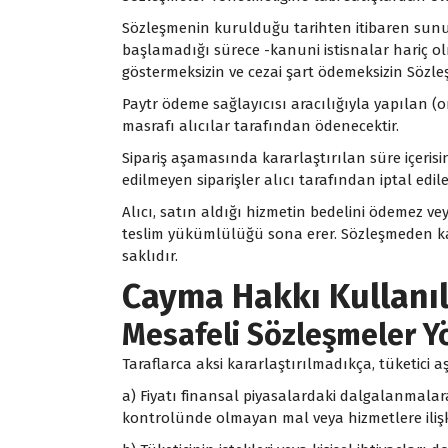
Sözleşmenin kurulduğu tarihten itibaren sunu
başlamadığı sürece -kanuni istisnalar hariç ol
göstermeksizin ve cezai şart ödemeksizin Söz
Paytr ödeme sağlayıcısı aracılığıyla yapılan (
masrafı alıcılar tarafından ödenecektir.
Sipariş aşamasında kararlaştırılan süre içerisi
edilmeyen siparişler alıcı tarafından iptal edileb
Alıcı, satın aldığı hizmetin bedelini ödemez v
teslim yükümlülüğü sona erer. Sözleşmeden ka
saklıdır.
Cayma Hakkı Kullanı
Mesafeli Sözleşmeler Y
Taraflarca aksi kararlaştırılmadıkça, tüketic
a) Fiyatı finansal piyasalardaki dalgalanmalar
kontrolünde olmayan mal veya hizmetlere ilişk