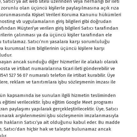
 Satıcı’ya ait web sitesi üzerinden veya herhangi bir ileti
in, zorunlu olan üçüncü kişilerle paylaşılmasına açık rıza
ve korunmasında Kişisel Verileri Koruma Kanunu hükümleri
osting vb uygulamaların giriş bilgileri gibi doğrudan
ndan Müşteri’ye verilen giriş bilgileri Satıcı tarafından
rilerin çalınması ya da üçüncü kişiler tarafından ele
lu tutulamaz. Satıcı’nın yasalara karşı sorumluluğu
eya kurumsal tüm bilgilerinin üçüncü kişilere karşı
ludur.
ayan ancak sunduğu diğer hizmetler ile alakalı olarak
sta ve irtibat numaralarına ticari ileti gönderebilir ve
541 527 56 07 numaralı telefon ile irtibat kurabilir. Üye
ilere, reklam ve tanıtımlara işbu sözleşmenin imzası ile
ürün kapsamında ise sunulan ilgili hizmetin tesliminden
eğitimi verilecektir. İşbu eğitim Google Meet programı
kran paylaşımı yapılarak gerçekleştirilecektir. Üye, Satıcı
alınarak arşivlenmesini işbu sözleşmenin imzalanmasıyla
i tüm hakların Satıcı’ya ait olduğunu kabul eder. Bu madde
, Satıcı’dan hiçbir hak ve talepte bulunamaz ancak
lır.