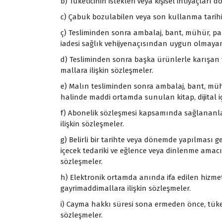
b) Tüketicinin istekleri veya kişisel ihtiyaçlar
c) Çabuk bozulabilen veya son kullanma tarihi 
ç) Tesliminden sonra ambalaj, bant, mühür, pa
iadesi sağlık vehijyenaçısından uygun olmayanl
d) Tesliminden sonra başka ürünlerle karışan
mallara ilişkin sözleşmeler.
e) Malın tesliminden sonra ambalaj, bant, müh
halinde maddi ortamda sunulan kitap, dijital iç
f) Abonelik sözleşmesi kapsamında sağlananlar 
ilişkin sözleşmeler.
g) Belirli bir tarihte veya dönemde yapılması 
içecek tedariki ve eğlence veya dinlenme amacı
sözleşmeler.
h) Elektronik ortamda anında ifa edilen hizmet
gayrimaddimallara ilişkin sözleşmeler.
i) Cayma hakkı süresi sona ermeden önce, tüket
sözleşmeler.