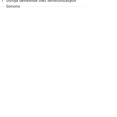
Dünya Genelinde DNS Senkronizasyon
Sorunu