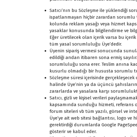
Satıcı’nın bu Sözleşme ile yüklendiği s
ispatlanmayan hiçbir zarardan sorumlu t
kolunda reklam yasağı veya hizmet kaps
yasaklar konusunda bilgilendirme ve bilg
Eğer üretilecek olan içerik varsa bu içeri
tüm yasal sorumluluğu Üye’dedir.
Üyenin sipariş vermesi sonucunda sunulan 
edildiği andan itibaren sona ermiş sayılır. 
sorumluluğu sona erer. Teslim anına ka
kusurlu olmadığı bir hususta sorumlu 
Sözleşme süresi içerisinde gerçekleşecek 
halinde Üye’nin ya da üçüncü şahısların
zararlarda ve yasalara karşı sorumluluk
Satıcı, gizli ve kişisel verileri paylaşma
kapsamında sunduğu hizmeti, referans olar
forum siteleri vb tüm yazılı, görsel ve i
Üye’ye ait web sitesi bağlantısı, logo ve 
gerektirdiği durumlarda Google PageSpe
gösterir ve kabul eder.