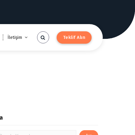
Teklif Alın
İletişim
ı
a