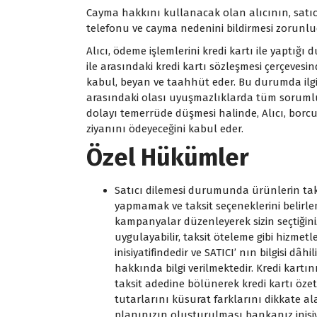
Cayma hakkını kullanacak olan alıcının, satıcıy
telefonu ve cayma nedenini bildirmesi zorunlu
Alıcı, ödeme işlemlerini kredi kartı ile yaptı
ile arasındaki kredi kartı sözleşmesi çerçeves
kabul, beyan ve taahhüt eder. Bu durumda ilgil
arasındaki olası uyuşmazlıklarda tüm sorumlul
dolayı temerrüde düşmesi halinde, Alıcı, borcu
ziyanını ödeyeceğini kabul eder.
Özel Hükümler
Satıcı dilemesi durumunda ürünlerin taksit
yapmamak ve taksit seçeneklerini belirl
kampanyalar düzenleyerek sizin seçtiğini
uygulayabilir, taksit öteleme gibi hizme
inisiyatifindedir ve SATICI’ nın bilgisi
hakkında bilgi verilmektedir. Kredi kartı
taksit adedine bölünerek kredi kartı öze
tutarlarını küsurat farklarını dikkate al
planınızın oluşturulması bankanız inisiya