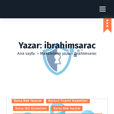
İ
ç
İbrahim Sarac Web Çözümleri
e
r
i
ğ
e
g
Yazar: ibrahimsarac
e
ç
Ana sayfa
>
Makalelerin yazarı ibrahimsarac
Bursa Web Tasarım
Bursa E-Ticaret Hizmetleri
Bursa SEO Hizmetleri
Bursa Web Yazılım