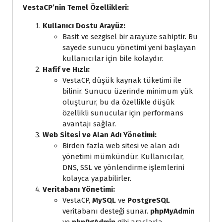
VestaCP’nin Temel Özellikleri:
Kullanıcı Dostu Arayüz:
Basit ve sezgisel bir arayüze sahiptir. Bu
sayede sunucu yönetimi yeni başlayan
kullanıcılar için bile kolaydır.
Hafif ve Hızlı:
VestaCP, düşük kaynak tüketimi ile
bilinir. Sunucu üzerinde minimum yük
oluşturur, bu da özellikle düşük
özellikli sunucular için performans
avantajı sağlar.
Web Sitesi ve Alan Adı Yönetimi:
Birden fazla web sitesi ve alan adı
yönetimi mümkündür. Kullanıcılar,
DNS, SSL ve yönlendirme işlemlerini
kolayca yapabilirler.
Veritabanı Yönetimi:
VestaCP,
MySQL
ve
PostgreSQL
veritabanı desteği sunar.
phpMyAdmin
ve
phpPgAdmin
gibi araçlarla