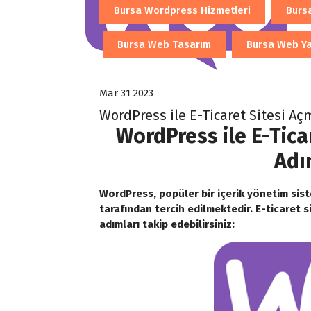
Bursa Wordpress Hizmetleri
Bursa
Bursa Web Tasarım
Bursa Web Ya
Mar 31 2023
WordPress ile E-Ticaret Sitesi A
WordPress ile E-Tica
Adı
WordPress, popüler bir içerik yönetim siste
tarafından tercih edilmektedir. E-ticaret s
adımları takip edebilirsiniz: