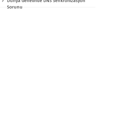
Dünya Genelinde DNS Senkronizasyon
Sorunu