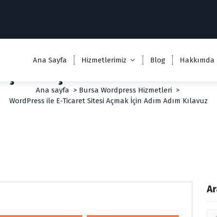
WordPress ile E-Ticaret Sites
Ana Sayfa
Hizmetlerimiz
Blog
Hakkımda
Açmak İçin Adım Adım Kılavu
Ana sayfa
>
Bursa Wordpress Hizmetleri
>
WordPress ile E-Ticaret Sitesi Açmak İçin Adım Adım Kılavuz
Ar