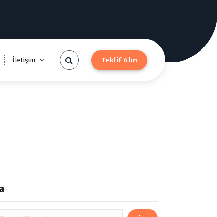
i
Teklif Alın
İletişim
z
a