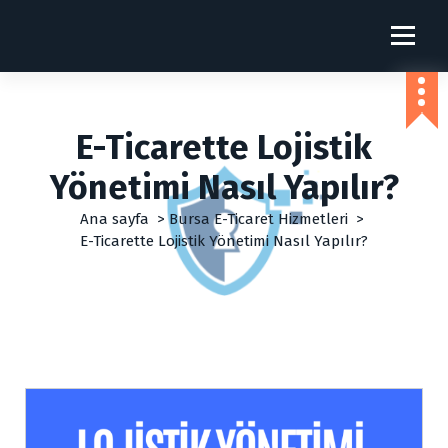
İ
ç
İbrahim Sarac Web Çözümleri
e
r
i
ğ
E-Ticarette Lojistik
e
g
Yönetimi Nasıl Yapılır?
e
ç
Ana sayfa
>
Bursa E-Ticaret Hizmetleri
>
E-Ticarette Lojistik Yönetimi Nasıl Yapılır?